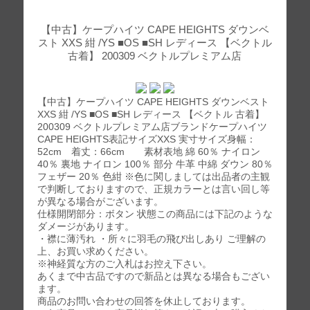
【中古】ケープハイツ CAPE HEIGHTS ダウンベ
スト XXS 紺 /YS ■OS ■SH レディース 【ベクトル
古着】 200309 ベクトルプレミアム店
【中古】ケープハイツ CAPE HEIGHTS ダウンベスト
XXS 紺 /YS ■OS ■SH レディース 【ベクトル 古着】
200309 ベクトルプレミアム店ブランドケープハイツ
CAPE HEIGHTS表記サイズXXS 実寸サイズ身幅：
52cm 着丈：66cm 素材表地 綿 60％ ナイロン
40％ 裏地 ナイロン 100％ 部分 牛革 中綿 ダウン 80％
フェザー 20％ 色紺 ※色に関しましては出品者の主観
で判断しておりますので、正規カラーとは言い回し等
が異なる場合がございます。
仕様開閉部分：ボタン 状態この商品には下記のような
ダメージがあります。
・襟に薄汚れ ・所々に羽毛の飛び出しあり ご理解の
上、お買い求めください。
※神経質な方のご入札はお控え下さい。
あくまで中古品ですので新品とは異なる場合もござい
ます。
商品のお問い合わせの回答を休止しております。