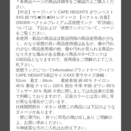
＊各商品ページの商品詳細等をご確認の上ご購入くだ
さい。
【中古】ケープハイツ CAPE HEIGHTS ダウンベスト
XXS 紺 /YS ■OS ■SH レディース 【ベクトル 古着】
200309 ベクトルプレミアム店状態ランク ”B”詳細に
ついては、下記および「状態ランクについて」ページ
をご覧ください。
未使用・新品の商品ほぼ新品同様の商品使用感が少な
く、かなり状態の良い商品使用感はあるが、傷や汚れ
の少ない商品使用感の他、傷や汚れが見られる商品か
なり大きな傷みがある難あり商品※S〜Cランクは
USED品となりますので、使用感をご理解の上でご入
札下さい。
状態ランクについてinformationブランドケープハイツ
CAPE HEIGHTS表記サイズXXS 実寸サイズ身幅：
52cm 着丈：66cm 素材表地 綿 60％ ナイロン
40％ 裏地 ナイロン 100％ 部分 牛革 中綿 ダウン 80％
フェザー 20％ 色紺 ※色に関しましては出品者の主観
で判断しておりますので、正規カラーとは言い回し等
が異なる場合がございます。
仕様開閉部分：ボタン 状態この商品には下記のような
ダメージがあります。
・襟に薄汚れ ・所々に羽毛の飛び出しあり ご理解の
上、お買い求めください。
※神経質な方のご入札はお控え下さい。