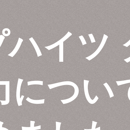
プハイツ 
力につい