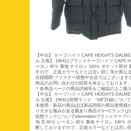
【中古】 ケープハイツ CAPE HEIGHTS DAL
ル 古着】 190411ブランドケープハイツ CAPE
ーヨン 40％ 裏地 ナイロン 100％ ポケット部
すので、正規カラーなどとは言い回し等が異な
仕様開閉:ファスナー状態中古品ではございます
商品のお問い合わせの回答を休止しております
＊各商品ページの商品詳細等をご確認の上ご購
【中古】 ケープハイツ CAPE HEIGHTS DAL
ル 古着】 190411状態ランク ”AB”詳細
未使用・新品の商品ほぼ新品同様の商品使用感
り大きな傷みがある難あり商品※S〜Cランクは
状態ランクについてinformationブランドケー
地 毛 60％ レーヨン 40％ 裏地 ナイロン 10
断しておりますので、正規カラーなどとは言い