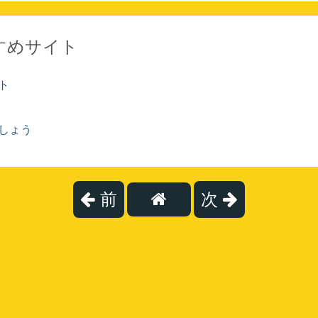
すめサイト
ト
しょう
前
次