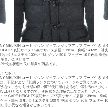
MENY MELTON コート ダウン ダッフル ジップアップ フード付き ミデ
 HEIGHTS表記サイズXS実寸サイズ肩幅：39cm 身幅：41cm 袖
分 裏地 ポリエステル 100％ 中綿 ダウン 90％ フェザー 10％
る場合がございます。
が比較的状態の良い印象の商品です。
。
入ください。
MENY MELTON コート ダウン ダッフル ジップアップ フード付き ミデ
については、下記および「状態ランクについて」ページをご覧ください。
が少なく、かなり状態の良い商品使用感はあるが、傷や汚れの少な
USED品となりますので、使用感をご理解の上でご入札下さい。
プハイツ CAPE HEIGHTS表記サイズXS実寸サイズ肩幅：39cm 
0％ ポケット部分 裏地 ポリエステル 100％ 中綿 ダウン 90％ フェ
回し等が異なる場合がございます。