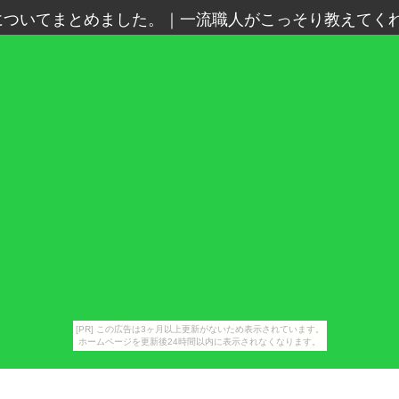
についてまとめました。
｜
一流職人がこっそり教えてくれ
[PR] この広告は3ヶ月以上更新がないため表示されています。
ホームページを更新後24時間以内に表示されなくなります。