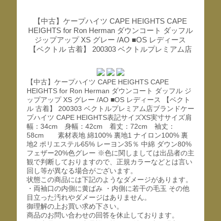
【中古】ケープハイツ CAPE HEIGHTS CAPE
HEIGHTS for Ron Herman ダウンコート ダッフル
ジップアップ XS グレー /AO ■OS レディース
【ベクトル 古着】 200303 ベクトルプレミアム店
【中古】ケープハイツ CAPE HEIGHTS CAPE
HEIGHTS for Ron Herman ダウンコート ダッフル ジ
ップアップ XS グレー /AO ■OS レディース 【ベクト
ル 古着】 200303 ベクトルプレミアム店ブランドケー
プハイツ CAPE HEIGHTS表記サイズXS実寸サイズ肩
幅：34cm 身幅：42cm 着丈：72cm 袖丈：
58cm 素材表地 綿100% 裏地1 ナイロン100% 裏
地2 ポリエステル65% レーヨン35％ 中綿 ダウン80%
フェザー20%色グレー ※色に関しましては出品者の主
観で判断しておりますので、正規カラーなどとは言い
回し等が異なる場合がございます。
状態この商品には下記のようなダメージがあります。
・両袖口の内側に黄ばみ ・内側に若干の毛玉 その他
目立った汚れやダメージはありません。
御理解の上お買い求め下さい。
商品のお問い合わせの回答を休止しております。