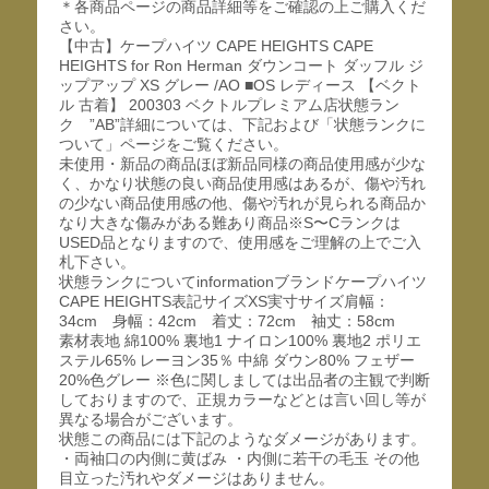
＊各商品ページの商品詳細等をご確認の上ご購入くだ
さい。
【中古】ケープハイツ CAPE HEIGHTS CAPE
HEIGHTS for Ron Herman ダウンコート ダッフル ジ
ップアップ XS グレー /AO ■OS レディース 【ベクト
ル 古着】 200303 ベクトルプレミアム店状態ラン
ク ”AB”詳細については、下記および「状態ランクに
ついて」ページをご覧ください。
未使用・新品の商品ほぼ新品同様の商品使用感が少な
く、かなり状態の良い商品使用感はあるが、傷や汚れ
の少ない商品使用感の他、傷や汚れが見られる商品か
なり大きな傷みがある難あり商品※S〜Cランクは
USED品となりますので、使用感をご理解の上でご入
札下さい。
状態ランクについてinformationブランドケープハイツ
CAPE HEIGHTS表記サイズXS実寸サイズ肩幅：
34cm 身幅：42cm 着丈：72cm 袖丈：58cm
素材表地 綿100% 裏地1 ナイロン100% 裏地2 ポリエ
ステル65% レーヨン35％ 中綿 ダウン80% フェザー
20%色グレー ※色に関しましては出品者の主観で判断
しておりますので、正規カラーなどとは言い回し等が
異なる場合がございます。
状態この商品には下記のようなダメージがあります。
・両袖口の内側に黄ばみ ・内側に若干の毛玉 その他
目立った汚れやダメージはありません。