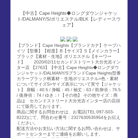
【中古】Cape Heights◆ロングダウンジャケッ
ト/DALMANY/S/ポリエステル/BLK【レディースウ
ェア】
【ブランド】Cape Heights【ブランドカナ】ケープハ
イツ【型番】【程度】B【サイズ】S【メインカラー】
ブラック【素材・生地】ポリエステル【キーワー
ド】 2020/02/11セカンドストリート大分光吉イン
ター店 【2763】【中古】Cape Heights◆ロングダウ
ンジャケット/DALMANY/SブランドCape Heights型番
カラーブラック柄素材・生地ポリエステル>色・素材
についてサイズS>サイズ表示について実寸【ジャケッ
ト】 肩幅：40.5 / 身幅：45 / 袖丈：63 / 前身頃：76.5
/ 後身頃：74 / ゆき：/ 【その他】 その他サイズ：商
品は セカンドストリート大分光吉インター店の店頭
にて販売しております。
商品に関するお問合わせは、お電話(TEL:097-503-
8222)にて、問合わせ番号：2327630535954をお伝え
ください。
配送方法やお支払い方法に関するお問い合わせは、サ
ポートセンターまでご連絡をお願いします。