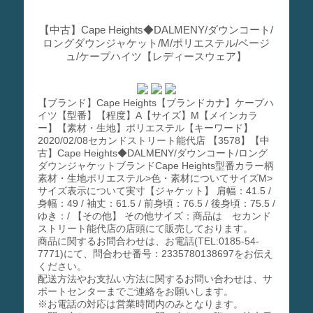
【中古】Cape Heights◆DALMENY/ダウンコート/
ロングダウンジャケット/M/ポリエステル/ベージ
ュ/ケープハイツ【レディースウェア】
【ブランド】Cape Heights【ブランドカナ】ケープハ
イツ【型番】【程度】A【サイズ】M【メインカラ
ー】【素材・生地】ポリエステル【キーワード】
2020/02/08セカンドストリート能代店 【3578】【中
古】Cape Heights◆DALMENY/ダウンコート/ロング
ダウンジャケットブランドCape Heights型番カラー柄
素材・生地ポリエステル>色・素材についてサイズM>
サイズ表示について実寸【ジャケット】 肩幅：41.5 /
身幅：49 / 袖丈：61.5 / 前身頃：76.5 / 後身頃：75.5 /
ゆき：/ 【その他】 その他サイズ：商品は セカンド
ストリート能代店の店頭にて販売しております。
商品に関するお問合わせは、お電話(TEL:0185-54-
7771)にて、問合わせ番号：2335780138697をお伝え
ください。
配送方法やお支払い方法に関するお問い合わせは、サ
ポートセンターまでご連絡をお願いします。
※お電話の対応は営業時間内のみとなります。